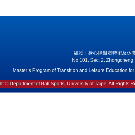
維護：身心障礙者轉銜及休
No.101, Sec. 2, Zhongcheng Rd
Master’s Program of Transition and Leisure Education for In
t © Department of Ball Sports, University of Taipei All Rights 