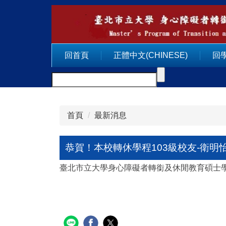
跳
到
主
要
回首頁
正體中文(CHINESE)
回
內
容
區
首頁
最新消息
恭賀！本校轉休學程103級校友-衛明
臺北市立大學身心障礙者轉銜及休閒教育碩士