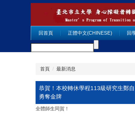
跳
到
主
要
回首頁
正體中文(CHINESE)
回
內
容
區
首頁
最新消息
恭賀！本校轉休學程113級研究生鄭自強
勇奪金牌
全體師生同賀！