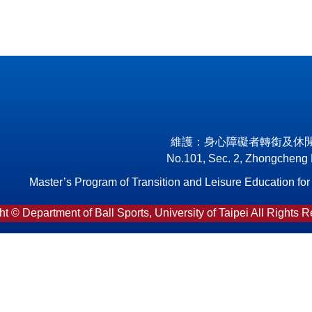
維護：身心障礙者轉銜及休
No.101, Sec. 2, Zhongcheng Rd
Master’s Program of Transition and Leisure Education for In
t © Department of Ball Sports, University of Taipei All Rights 