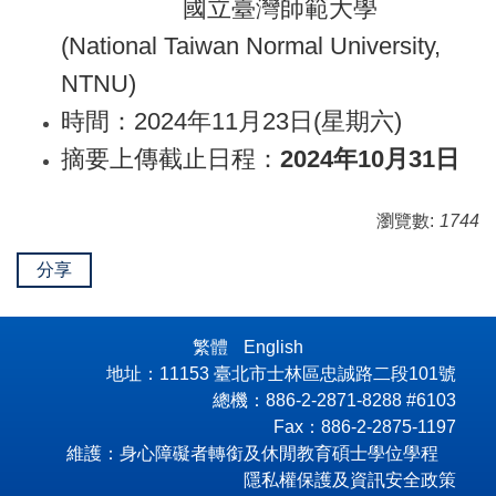
國立臺灣師範大學
(National Taiwan Normal University,
NTNU)
時間：
2024
年
11
月
23
日
(
星期六
)
摘要上傳截止日程：
2024
年
10
月
31
日
瀏覽數:
1744
分享
繁體
English
地址：11153 臺北市士林區忠誠路二段101號
總機：886-2-2871-8288 #6103
Fax：886-2-2875-1197
維護：身心障礙者轉銜及休閒教育碩士學位學程
隱私權保護及資訊安全政策